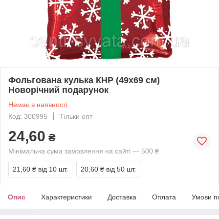
Фольгована кулька КНР (49х69 см)
Новорічний подарунок
Немає в наявності
Код: 300995
Тільки опт
24,60
₴
Мінімальна сума замовлення на сайті — 500 ₴
21,60 ₴
від 10 шт.
20,60 ₴
від 50 шт.
Опис
Характеристики
Доставка
Оплата
Умови п