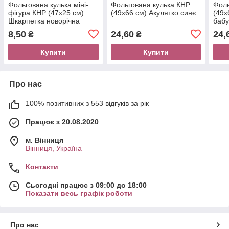
Фольгована кулька міні-
Фольгована кулька КНР
Фоль
фігура КНР (47х25 см)
(49х66 см) Акулятко синє
(49х
Шкарпетка новорічна
бабу
8,50
24,60
24,
₴
₴
Купити
Купити
Про нас
100% позитивних з 553 відгуків за рік
Працює з 20.08.2020
м. Вінниця
Вінниця, Україна
Контакти
Сьогодні працює з 09:00 до 18:00
Показати весь графік роботи
Про нас