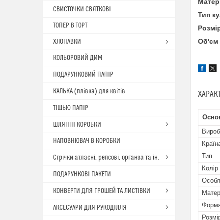
Матер
СВИСТОЧКИ СВЯТКОВІ
Тип к
ТОПЕР В ТОРТ
Розмі
Об'єм
ХЛОПАВКИ
КОЛЬОРОВИЙ ДИМ
ПОДАРУНКОВИЙ ПАПІР
КАЛЬКА (плівка) для квітів
ХАРАК
ТІШЬЮ ПАПІР
Осно
ШЛЯПНІ КОРОБКИ
Вироб
НАПОВНЮВАЧ В КОРОБКИ
Країн
Тип
Стрічки атласні, репсові, органза та ін.
Колір
ПОДАРУНКОВІ ПАКЕТИ
Особл
КОНВЕРТИ ДЛЯ ГРОШЕЙ ТА ЛИСТІВКИ
Матер
Форма
АКСЕСУАРИ ДЛЯ РУКОДІЛЛЯ
Розмі