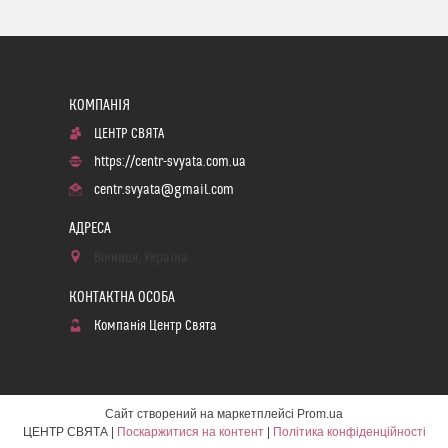
ЦЕНТР СВЯТА
https://centr-svyata.com.ua
centr.svyata@gmail.com
Вінниця, Україна
Компанія Центр Свята
Сайт створений на маркетплейсі
Prom.ua
ЦЕНТР СВЯТА |
Поскаржитися на контент
|
Політика конфіденційності