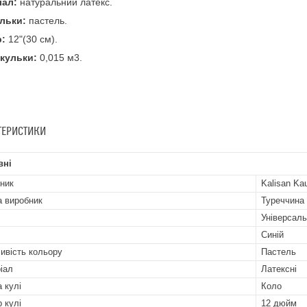
іал:
натуральний латекс.
ульки:
пастель.
р:
12"(30 см).
 кульки:
0,015 м3.
ТЕРИСТИКИ
вні
ник
Kalisan Ka
а виробник
Туреччина
Універсал
Синій
ивість кольору
Пастель
іал
Латексні
 кулі
Коло
р кулі
12 дюйм