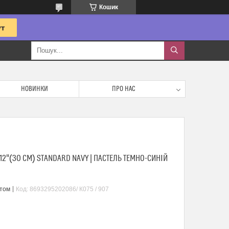
Кошик
НОВИНКИ
ПРО НАС
12"(30 СМ) STANDARD NAVY | ПАСТЕЛЬ ТЕМНО-СИНІЙ
птом
Код:
8693295202086/ К075 / 907