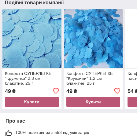
Подібні товари компанії
Конфетті СУПЕРЛЕГКЕ
Конфетті СУПЕРЛЕГКЕ
Конф
"Кружечки" 2,3 см
"Кружечки" 1,2 см
паст
блакитне, 25 г
блакитне, 25 г
49
49
54
₴
₴
Купити
Купити
Про нас
100% позитивних з 553 відгуків за рік