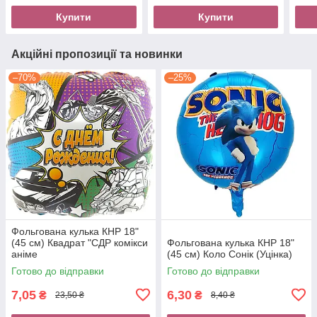
Купити
Купити
Акційні пропозиції та новинки
–70%
–25%
Фольгована кулька КНР 18"
(45 см) Квадрат "СДР комікси
Фольгована кулька КНР 18"
аніме
(45 см) Коло Сонік (Уцінка)
Готово до відправки
Готово до відправки
7,05
6,30
₴
₴
23,50 ₴
8,40 ₴