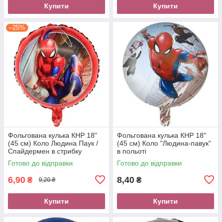
Купити
Купити
–25%
Фольгована кулька КНР 18"
Фольгована кулька КНР 18"
(45 см) Коло Людина Паук /
(45 см) Коло "Людина-павук"
Спайдермен в стрибку
в польоті
(Уцінка)
Готово до відправки
Готово до відправки
6,90
8,40
₴
₴
9,20 ₴
Купити
Купити