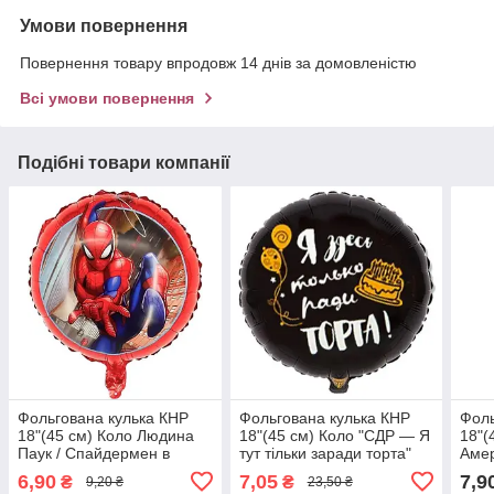
Умови повернення
Повернення товару впродовж 14 днів за домовленістю
Всі умови повернення
Подібні товари компанії
Фольгована кулька КНР
Фольгована кулька КНР
Фоль
18"(45 см) Коло Людина
18"(45 см) Коло "СДР — Я
18"(
Паук / Спайдермен в
тут тільки заради торта"
Аме
стрибку (Уцінка)
(рос.)
6,90
7,05
7,9
₴
₴
9,20 ₴
23,50 ₴