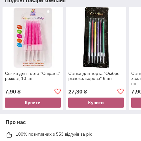
Подібні товари компанії
Свічки для торта "Спіраль"
Свічки для торта "Омбре
Свіч
рожеві, 10 шт
різнокольорове" 6 шт
хвил
шт
7,90
27,30
7,9
₴
₴
Купити
Купити
Про нас
100% позитивних з 553 відгуків за рік