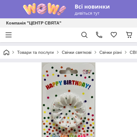
Компанія "ЦЕНТР СВЯТА"
Товари та послуги
Свічки святкові
Свічки різні
СВ