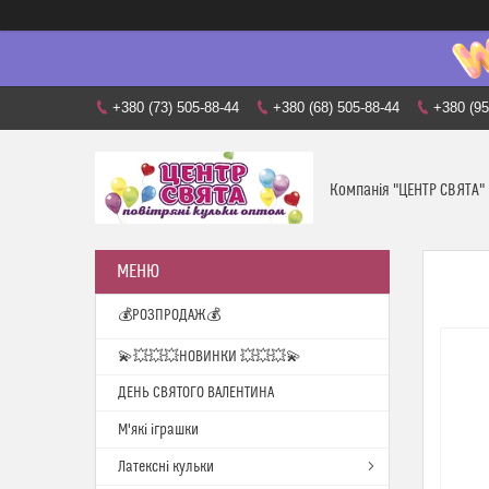
+380 (73) 505-88-44
+380 (68) 505-88-44
+380 (95
Компанія "ЦЕНТР СВЯТА"
💰РОЗПРОДАЖ💰
💫💥💥💥НОВИНКИ 💥💥💥💫
ДЕНЬ СВЯТОГО ВАЛЕНТИНА
М'які іграшки
Латексні кульки