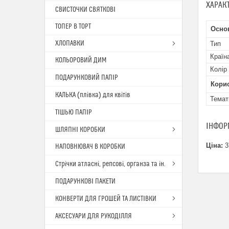
ХАРАК
СВИСТОЧКИ СВЯТКОВІ
ТОПЕР В ТОРТ
Осно
ХЛОПАВКИ
Тип
Країн
КОЛЬОРОВИЙ ДИМ
Колір
ПОДАРУНКОВИЙ ПАПІР
Кори
КАЛЬКА (плівка) для квітів
Темат
ТІШЬЮ ПАПІР
ІНФОР
ШЛЯПНІ КОРОБКИ
Ціна:
3
НАПОВНЮВАЧ В КОРОБКИ
Стрічки атласні, репсові, органза та ін.
ПОДАРУНКОВІ ПАКЕТИ
КОНВЕРТИ ДЛЯ ГРОШЕЙ ТА ЛИСТІВКИ
АКСЕСУАРИ ДЛЯ РУКОДІЛЛЯ