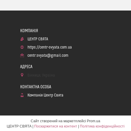
ЦЕНТР СВЯТА
https://centr-svyata.com.ua
centr.svyata@gmail.com
Вінниця, Україна
Компанія Центр Свята
Сайт створений на маркетплейсі
Prom.ua
ЦЕНТР СВЯТА |
Поскаржитися на контент
|
Політика конфіденційності