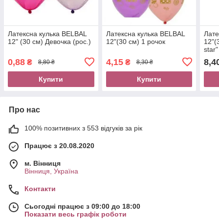
Латексна кулька BELBAL
Латексна кулька BELBAL
Лате
12" (30 см) Девочка (рос.)
12"(30 см) 1 рочок
12"(3
star"
0,88
4,15
8,4
₴
₴
8,80 ₴
8,30 ₴
Купити
Купити
Про нас
100% позитивних з 553 відгуків за рік
Працює з 20.08.2020
м. Вінниця
Вінниця, Україна
Контакти
Сьогодні працює з 09:00 до 18:00
Показати весь графік роботи