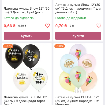
Латексна кулька Show 12"(30
Латексна кулька Show 12" (30
см) "З Днем народження" для
см) З Днюхою, Бро! (рос)
дівчаток (Рос.)
Готово до відправки
Готово до відправки
0,66
0,70
₴
₴
6,60 ₴
7 ₴
Купити
Купити
–90%
–90%
Латексна кулька BELBAL 12"
Латексна кулька BELBAL 12"
(30 см) Я здесь ради торта
(30 см) З Днем народження!
(рос.)
Морозиво