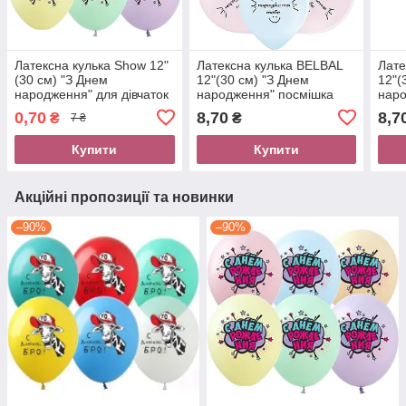
Латексна кулька Show 12"
Латексна кулька BELBAL
Лате
(30 см) "З Днем
12"(30 см) "З Днем
12"(
народження" для дівчаток
народження" посмішка
наро
(Рос.)
0,70
8,70
8,7
₴
₴
7 ₴
Купити
Купити
Акційні пропозиції та новинки
–90%
–90%