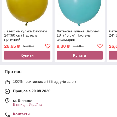
Латексна кулька Balonevi
Латексна кулька Balonevi
Лате
24"(60 см) Пастель
18" (45 см) Пастель
24"(
гірчичний
аквамарин
26,65
8,30
26,
₴
₴
53,30 ₴
16,60 ₴
Купити
Купити
Про нас
100% позитивних з 535 відгуків за рік
Працює з 20.08.2020
м. Вінниця
Вінниця, Україна
Контакти