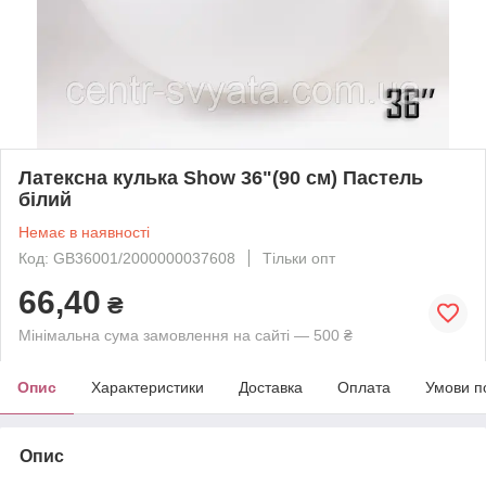
Латексна кулька Show 36"(90 см) Пастель
білий
Немає в наявності
Код: GB36001/2000000037608
Тільки опт
66,40
₴
Мінімальна сума замовлення на сайті — 500 ₴
Опис
Характеристики
Доставка
Оплата
Умови п
Опис