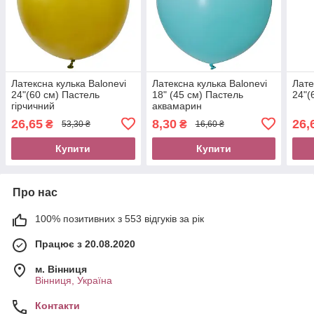
Латексна кулька Balonevi
Латексна кулька Balonevi
Лате
24"(60 см) Пастель
18" (45 см) Пастель
24"(
гірчичний
аквамарин
26,65
8,30
26,
₴
₴
53,30 ₴
16,60 ₴
Купити
Купити
Про нас
100% позитивних з 553 відгуків за рік
Працює з 20.08.2020
м. Вінниця
Вінниця, Україна
Контакти