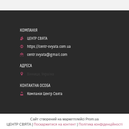
ЦЕНТР СВЯТА
https://centr-svyata.com.ua
centr.svyata@gmail.com
Вінниця, Україна
Компанія Центр Свята
Сайт створений на маркетплейсі
Prom.ua
ЦЕНТР СВЯТА |
Поскаржитися на контент
|
Політика конфіденційності