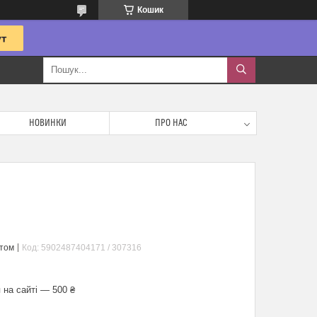
Кошик
НОВИНКИ
ПРО НАС
птом
Код:
5902487404171 / 307316
 на сайті — 500 ₴