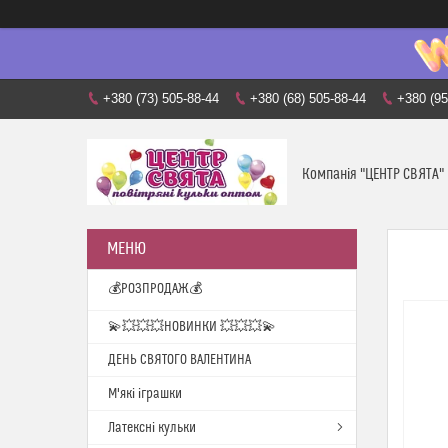
+380 (73) 505-88-44
+380 (68) 505-88-44
+380 (95
Компанія "ЦЕНТР СВЯТА"
💰РОЗПРОДАЖ💰
💫💥💥💥НОВИНКИ 💥💥💥💫
ДЕНЬ СВЯТОГО ВАЛЕНТИНА
М'які іграшки
Латексні кульки