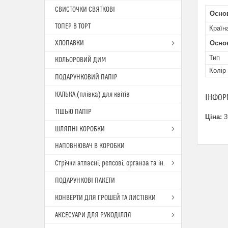
СВИСТОЧКИ СВЯТКОВІ
Основ
ТОПЕР В ТОРТ
Країн
ХЛОПАВКИ
Осно
Тип
КОЛЬОРОВИЙ ДИМ
Колір
ПОДАРУНКОВИЙ ПАПІР
КАЛЬКА (плівка) для квітів
ІНФОР
ТІШЬЮ ПАПІР
Ціна:
3
ШЛЯПНІ КОРОБКИ
НАПОВНЮВАЧ В КОРОБКИ
Стрічки атласні, репсові, органза та ін.
ПОДАРУНКОВІ ПАКЕТИ
КОНВЕРТИ ДЛЯ ГРОШЕЙ ТА ЛИСТІВКИ
АКСЕСУАРИ ДЛЯ РУКОДІЛЛЯ