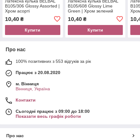
Латексна кулька BELBAL
Латексна кулька BELBAL
Лате
В105/306 Glossy Assorted |
В105/608 Glossy Lime
В105
Хром асорті
Green | Хром зелений
Хро
лайм
10,40
10,40
10,
₴
₴
Купити
Купити
Про нас
100% позитивних з 553 відгуків за рік
Працює з 20.08.2020
м. Вінниця
Вінниця, Україна
Контакти
Сьогодні працює з 09:00 до 18:00
Показати весь графік роботи
Про нас