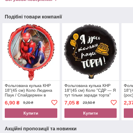
Подібні товари компанії
Фольгована кулька КНР
Фольгована кулька КНР
Фоль
18"(45 см) Коло Людина
18"(45 см) Коло "СДР — Я
18"(
Паук / Спайдермен в
тут тільки заради торта"
(рос
стрибку (Уцінка)
(рос.)
6,90
7,05
2,3
₴
₴
9,20 ₴
23,50 ₴
Купити
Купити
Акційні пропозиції та новинки