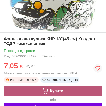
Фольгована кулька КНР 18"(45 см) Квадрат
"СДР комікси аніме
Готово до відправки
Код: 4690390353495
Тільки опт
7,05
₴
23,50 ₴
Мінімальна сума замовлення на сайті — 500 ₴
Економія
16.45 ₴
Залишилось
26 днів
Купити
або