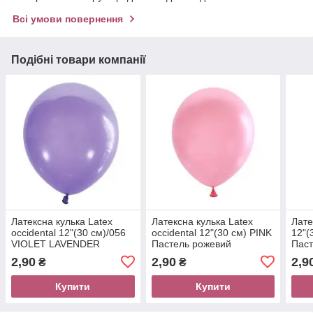
Всі умови повернення
Подібні товари компанії
Латексна кулька Latex
Латексна кулька Latex
Лате
occidental 12"(30 см)/056
occidental 12"(30 см) PINK
12"(
VIOLET LAVENDER
Пастель рожевий
Пас
Декоратор лавандовий
2,90
2,90
2,9
₴
₴
Купити
Купити