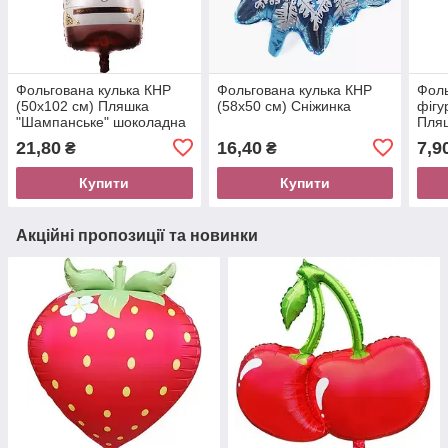
Фольгована кулька КНР
Фольгована кулька КНР
Фоль
(50х102 см) Пляшка
(58х50 см) Сніжинка
фігу
"Шампанське" шоколадна
Пля
фукс
21,80
16,40
7,9
₴
₴
Купити
Купити
Акційні пропозиції та новинки