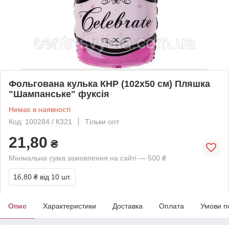
Фольгована кулька КНР (102х50 см) Пляшка
"Шампанське" фуксія
Немає в наявності
Код: 100284 / К321
Тільки опт
21,80
₴
Мінімальна сума замовлення на сайті — 500 ₴
16,80 ₴
від 10 шт.
Опис
Характеристики
Доставка
Оплата
Умови п