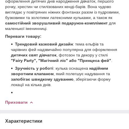
оформлення дитячих днів народження дівчаток, першого
рочку, хрестин чи стилізованих кенді-барів. Вона чудово
виглядає у повітряних ніжних фонтанах разом із пудровими,
бузковими та золотими латексними кульками, а також як
самостійний зворушливий подарунок-комплімент
для
маленької іменинниці.
Переваги товару:
Трендовий казковий дизайн
: тема ельфів та
чарівних фей надзвичайно популярна для оформлення
дитячих свят дівчаток
, фотозон та декору у стилі
"Fairy Party", "Магічний ліс" або "Принцеса фей"
.
Зручність у роботі
: кулька оснащена
надійним
зворотним клапаном
, який полегшує надування та
запобігає швидкому здуванню
, зберігаючи форму
локації на кілька днів.
Приховати
Характеристики