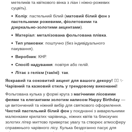
метеликів та квіткового вінка з ліан і ніжно-рожевих
суцвіть).
Колір
: пастельний білий (
матовий білий фон з
пастельними рожевими, фіолетовими та
дзеркально-золотими акцентами
).
Матеріал
:
металізована фольгована плівка
.
Тип упаковки
: поштучно (без індивідуального
пакування).
Виробник
: КНР.
Спосіб надування
: повітря або гелій.
Літає з гелієм (так/ні)
:
так
.
Яскравий та соковитий акцент для вашого декору!
🧚‍♀️ ✨
Чарівний та казковий стиль у трендовому виконанні!
Фольгована кулька у формі круга з
магічними лісовими
феями та елегантним золотим написом Happy Birthday
—
це витончений та ніжний вибір для святкового оформлення.
Чистий пастельний білий фон
у поєднанні з акварельними
малюнками крилатих чарівниць, ніжних квітів та блискучих
золотих літер миттєво привертає увагу та створює атмосферу
справжнього чарівного лісу. Кулька бездоганно пасує для