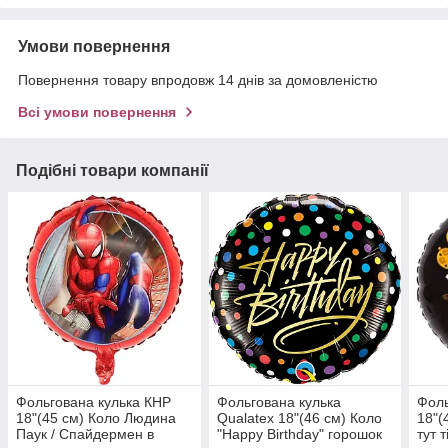
Умови повернення
Повернення товару впродовж 14 днів за домовленістю
Всі умови повернення
Подібні товари компанії
Фольгована кулька КНР
Фольгована кулька
Фоль
18"(45 см) Коло Людина
Qualatex 18"(46 см) Коло
18"(
Паук / Спайдермен в
"Happy Birthday" горошок
тут 