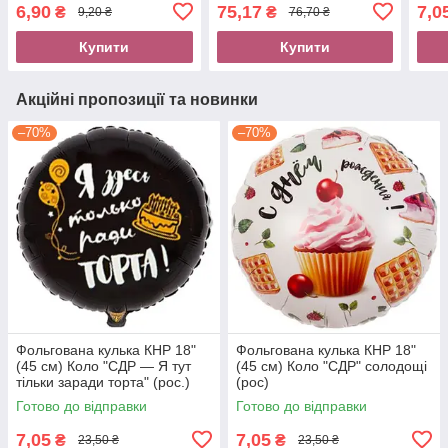
стрибку (Уцінка)
(рос
6,90
75,17
7,0
₴
₴
9,20 ₴
76,70 ₴
Купити
Купити
Акційні пропозиції та новинки
–70%
–70%
Фольгована кулька КНР 18"
Фольгована кулька КНР 18"
(45 см) Коло "СДР — Я тут
(45 см) Коло "СДР" солодощі
тільки заради торта" (рос.)
(рос)
Готово до відправки
Готово до відправки
7,05
7,05
₴
₴
23,50 ₴
23,50 ₴