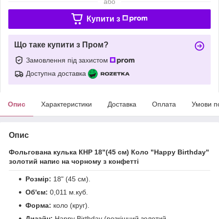
або
Купити з
Що таке купити з Пром?
Замовлення під захистом
Доступна доставка
Опис
Характеристики
Доставка
Оплата
Умови п
Опис
Фольгована кулька КНР 18"(45 см) Коло "Happy Birthday"
золотий напис на чорному з конфетті
Розмір:
18" (45 см).
Об'єм:
0,011 м.куб.
Форма:
коло (круг).
Дизайн:
Happy Birthday (розкішний золотий