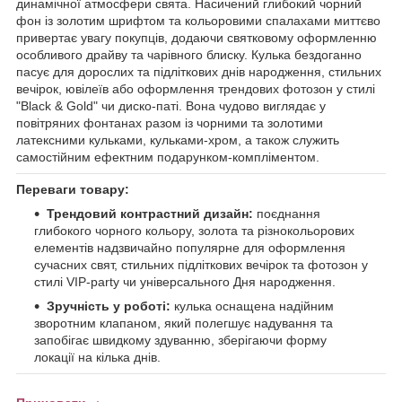
динамічної атмосфери свята. Насичений глибокий чорний
фон із золотим шрифтом та кольоровими спалахами миттєво
привертає увагу покупців, додаючи святковому оформленню
особливого драйву та чарівного блиску. Кулька бездоганно
пасує для дорослих та підліткових днів народження, стильних
вечірок, ювілеїв або оформлення трендових фотозон у стилі
"Black & Gold" чи диско-паті. Вона чудово виглядає у
повітряних фонтанах разом із чорними та золотими
латексними кульками, кульками-хром, а також служить
самостійним ефектним подарунком-компліментом.
Переваги товару:
Трендовий контрастний дизайн:
поєднання
глибокого чорного кольору, золота та різнокольорових
елементів надзвичайно популярне для оформлення
сучасних свят, стильних підліткових вечірок та фотозон у
стилі VIP-party чи універсального Дня народження.
Зручність у роботі:
кулька оснащена надійним
зворотним клапаном, який полегшує надування та
запобігає швидкому здуванню, зберігаючи форму
локації на кілька днів.