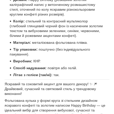
каліграфічний напис у витонченому розмашистому
стилі, оточений по колу яскравим різнокольоровим
круглим конфеті різних розмірів).
Колір:
стильний та контрасний мультиколор
(глибокий глянцевий чорний фон із насиченим золотим
текстом та вибуховими зеленими, синіми, червоними,
білими й рожевими акцентами конфеті).
Матеріал:
металізована фольгована плівка.
Tip упаковки:
поштучно (без індивідуального
пакування).
Виробник:
КНР.
Спосіб надування:
повітря або гелій.
Літає з гелієм (так/ні):
так.
Яскравий та соковитий акцент для вашого декору! ✨ 🎆
Драйвовий, сучасний та святковий стиль у трендовому
виконанні!
Фольгована кулька у формі круга зі стильним дизайном
яскравого конфеті та золотим написом Happy Birthday — це
ідеальний вибір для створення вибухової, сучасної та