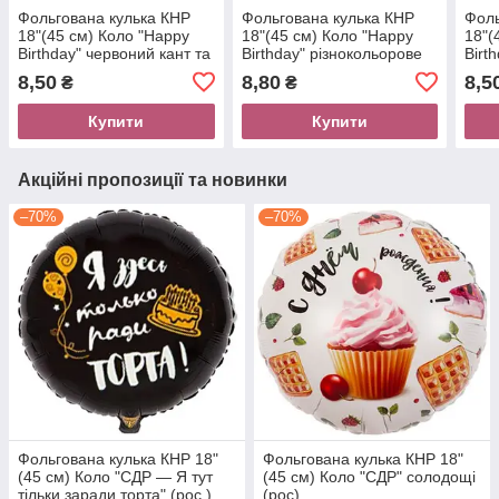
Фольгована кулька КНР
Фольгована кулька КНР
Фоль
18"(45 см) Коло "Happу
18"(45 см) Коло "Happу
18"(
Birthday" червоний кант та
Birthday" різнокольорове
Birt
конфетті
конфетті
на ч
8,50
8,80
8,5
₴
₴
Купити
Купити
Акційні пропозиції та новинки
–70%
–70%
Фольгована кулька КНР 18"
Фольгована кулька КНР 18"
(45 см) Коло "СДР — Я тут
(45 см) Коло "СДР" солодощі
тільки заради торта" (рос.)
(рос)