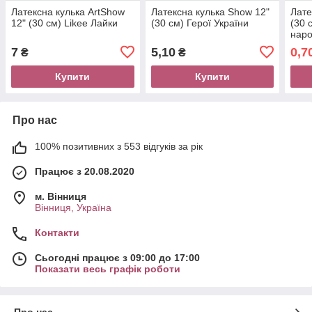
Латексна кулька ArtShow
Латексна кулька Show 12"
Лате
12" (30 см) Likee Лайки
(30 см) Герої України
(30 
наро
(Рос
7
5,10
0,7
₴
₴
Купити
Купити
Про нас
100% позитивних з 553 відгуків за рік
Працює з 20.08.2020
м. Вінниця
Вінниця, Україна
Контакти
Сьогодні працює з 09:00 до 17:00
Показати весь графік роботи
Про нас