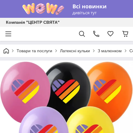
Компанія "ЦЕНТР СВЯТА"
Товари та послуги
Латексні кульки
З малюнком
С