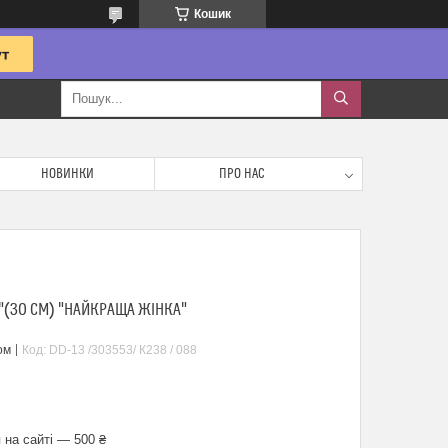
Кошик
НОВИНКИ
ПРО НАС
"(30 СМ) "НАЙКРАЩА ЖIНКА"
ом
Код:
DD-13 /303553/ К238 / 088
 на сайті — 500 ₴