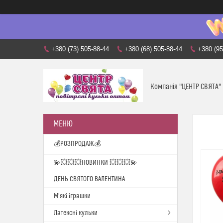
+380 (73) 505-88-44
+380 (68) 505-88-44
+380 (95
Компанія "ЦЕНТР СВЯТА"
💰РОЗПРОДАЖ💰
💫💥💥💥НОВИНКИ 💥💥💥💫
ДЕНЬ СВЯТОГО ВАЛЕНТИНА
М'які іграшки
Латексні кульки