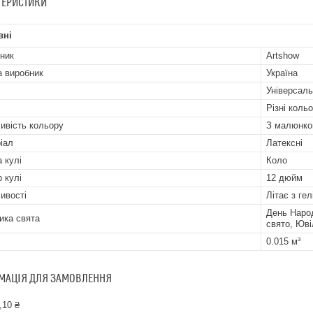
ТЕРИСТИКИ
вні
ник
Artshow
а виробник
Україна
Універсал
Різні коль
ивість кольору
З малюнк
іал
Латексні
 кулі
Коло
р кулі
12 дюйм
ивості
Літає з гел
День Наро
ика свята
свято, Юві
0.015 м³
МАЦІЯ ДЛЯ ЗАМОВЛЕННЯ
,10 ₴