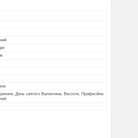
ьний
ори
ом
ієм
дження, День святого Валентина, Весілля, Професійне
лей