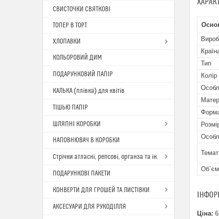
ХАРАК
СВИСТОЧКИ СВЯТКОВІ
Осно
ТОПЕР В ТОРТ
Вироб
ХЛОПАВКИ
Країн
КОЛЬОРОВИЙ ДИМ
Тип
ПОДАРУНКОВИЙ ПАПІР
Колір
Особл
КАЛЬКА (плівка) для квітів
Матер
ТІШЬЮ ПАПІР
Форма
ШЛЯПНІ КОРОБКИ
Розмі
Особл
НАПОВНЮВАЧ В КОРОБКИ
Темат
Стрічки атласні, репсові, органза та ін.
Об`єм
ПОДАРУНКОВІ ПАКЕТИ
КОНВЕРТИ ДЛЯ ГРОШЕЙ ТА ЛИСТІВКИ
ІНФОР
АКСЕСУАРИ ДЛЯ РУКОДІЛЛЯ
Ціна:
6