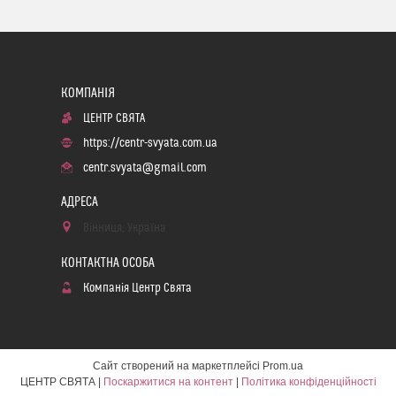
ЦЕНТР СВЯТА
https://centr-svyata.com.ua
centr.svyata@gmail.com
Вінниця, Україна
Компанія Центр Свята
Сайт створений на маркетплейсі
Prom.ua
ЦЕНТР СВЯТА |
Поскаржитися на контент
|
Політика конфіденційності