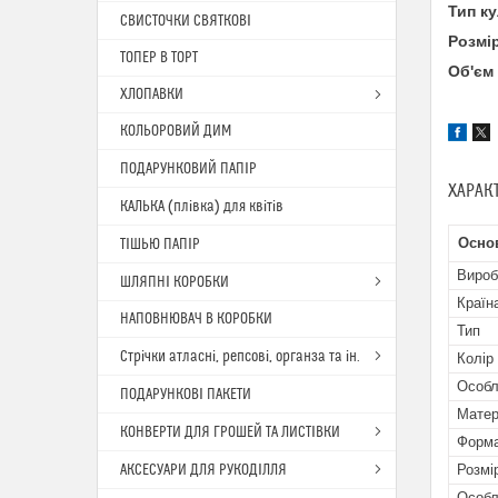
Тип к
СВИСТОЧКИ СВЯТКОВІ
Розмі
ТОПЕР В ТОРТ
Об'єм
ХЛОПАВКИ
КОЛЬОРОВИЙ ДИМ
ПОДАРУНКОВИЙ ПАПІР
ХАРАК
КАЛЬКА (плівка) для квітів
Осно
ТІШЬЮ ПАПІР
Вироб
ШЛЯПНІ КОРОБКИ
Країн
НАПОВНЮВАЧ В КОРОБКИ
Тип
Стрічки атласні, репсові, органза та ін.
Колір
Особл
ПОДАРУНКОВІ ПАКЕТИ
Матер
КОНВЕРТИ ДЛЯ ГРОШЕЙ ТА ЛИСТІВКИ
Форма
АКСЕСУАРИ ДЛЯ РУКОДІЛЛЯ
Розмі
Особл