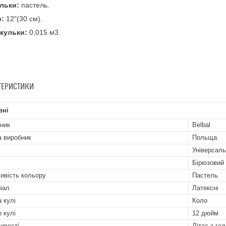
ульки:
пастель.
р:
12"(30 см).
 кульки:
0,015 м3.
ТЕРИСТИКИ
вні
ник
Belbal
а виробник
Польща
Універсал
Бірюзовий
ивість кольору
Пастель
іал
Латексні
 кулі
Коло
р кулі
12 дюйм
ивості
Літає з гел