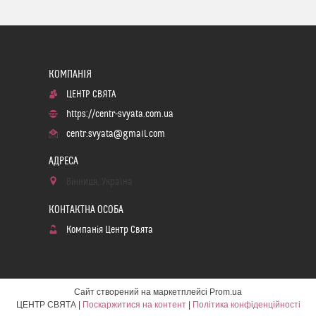
ЦЕНТР СВЯТА
https://centr-svyata.com.ua
centr.svyata@gmail.com
Вінниця, Україна
Компанія Центр Свята
Сайт створений на маркетплейсі
Prom.ua
ЦЕНТР СВЯТА |
Поскаржитися на контент
|
Політика конфіденційності