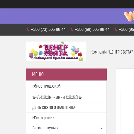
+380 (73) 505-88-44
+380 (68) 505-88-44
+380 (95
Компанія "ЦЕНТР СВЯТА"
💰РОЗПРОДАЖ💰
💫💥💥💥НОВИНКИ 💥💥💥💫
ДЕНЬ СВЯТОГО ВАЛЕНТИНА
М'які іграшки
Латексні кульки