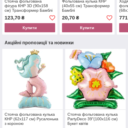
Стояча фольгована
Фольгована кулька КНР
Ходя
фігура КНР 3D (90х158
(40х55 см) Трансформер
фол
см) Трансформер Бамблі
Бамблі
(68х
серц
123,70
20,70
771
₴
₴
Купити
Купити
Акційні пропозиції та новинки
Стояча фольгована кулька
Стояча фольгована кулька
КНР (62х117 см) Русалонька
PartyDeco 39"(100х116 см)
з короною
Букет квітів