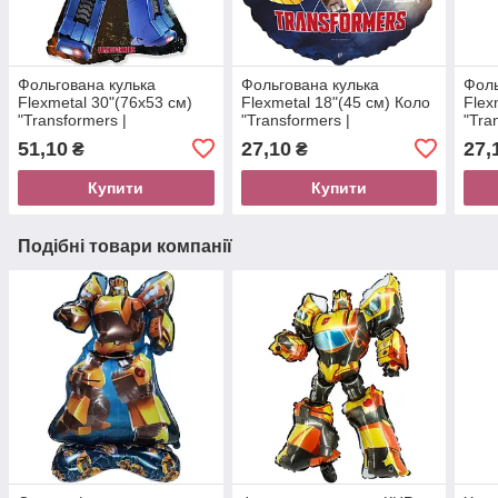
Фольгована кулька
Фольгована кулька
Фоль
Flexmetal 30"(76х53 см)
Flexmetal 18"(45 см) Коло
Flex
"Transformers |
"Transformers |
"Tra
Трансформери" Оптімус
Трансформери" команда
Тра
51,10
27,10
27,
₴
₴
Прайм
Купити
Купити
Подібні товари компанії