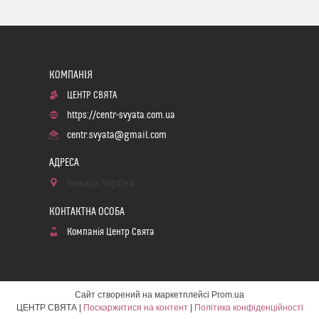
ЦЕНТР СВЯТА
https://centr-svyata.com.ua
centr.svyata@gmail.com
Вінниця, Україна
Компанія Центр Свята
Сайт створений на маркетплейсі
Prom.ua
ЦЕНТР СВЯТА |
Поскаржитися на контент
|
Політика конфіденційності