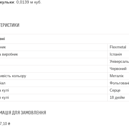
 кульки
: 0,0139 м куб.
ТЕРИСТИКИ
вні
ник
Flexmetal
а виробник
Іспанія
Універсал
Червоний
ивість кольору
Металік
іал
Фольгован
 кулі
Серце
р кулі
18 дюйм
МАЦІЯ ДЛЯ ЗАМОВЛЕННЯ
7,10 ₴