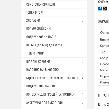
Об'єм
СВИСТОЧКИ СВЯТКОВІ
ТОПЕР В ТОРТ
ХЛОПАВКИ
ХАРАК
КОЛЬОРОВИЙ ДИМ
Осно
ПОДАРУНКОВИЙ ПАПІР
Вироб
КАЛЬКА (плівка) для квітів
Країн
Тип
ТІШЬЮ ПАПІР
Колір
ШЛЯПНІ КОРОБКИ
Особл
НАПОВНЮВАЧ В КОРОБКИ
Матер
Форма
Стрічки атласні, репсові, органза та ін.
Розмі
ПОДАРУНКОВІ ПАКЕТИ
КОНВЕРТИ ДЛЯ ГРОШЕЙ ТА ЛИСТІВКИ
ІНФОР
АКСЕСУАРИ ДЛЯ РУКОДІЛЛЯ
Ціна:
2