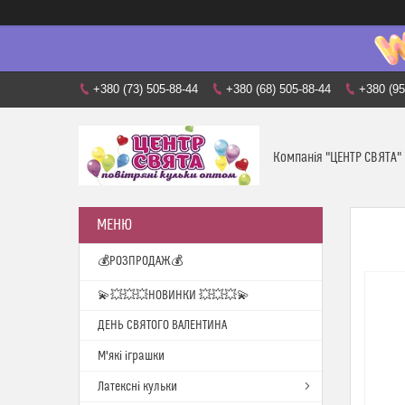
+380 (73) 505-88-44
+380 (68) 505-88-44
+380 (95
Компанія "ЦЕНТР СВЯТА"
💰РОЗПРОДАЖ💰
💫💥💥💥НОВИНКИ 💥💥💥💫
ДЕНЬ СВЯТОГО ВАЛЕНТИНА
М'які іграшки
Латексні кульки