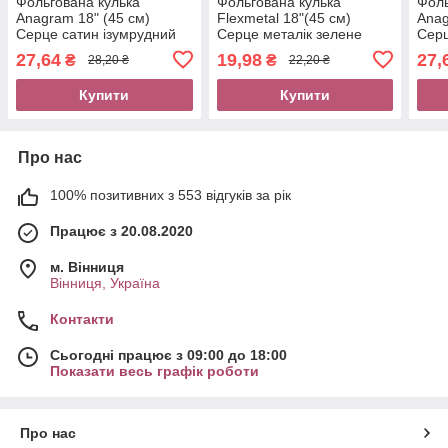
Фольгована кулька
Фольгована кулька
Фоль
Anagram 18" (45 см)
Flexmetal 18"(45 см)
Anag
Серце сатин ізумрудний
Серце металік зелене
Серц
(ДЕФЕКТ)
27,64
19,98
27,
₴
₴
28,20 ₴
22,20 ₴
Купити
Купити
Про нас
100% позитивних з 553 відгуків за рік
Працює з 20.08.2020
м. Вінниця
Вінниця, Україна
Контакти
Сьогодні працює з 09:00 до 18:00
Показати весь графік роботи
Про нас