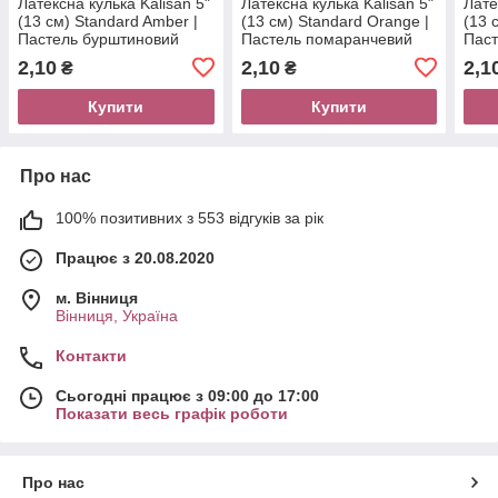
Латексна кулька Kalisan 5"
Латексна кулька Kalisan 5"
Лате
(13 см) Standard Amber |
(13 см) Standard Orange |
(13 
Пастель бурштиновий
Пастель помаранчевий
Паст
2,10
2,10
2,1
₴
₴
Купити
Купити
Про нас
100% позитивних з 553 відгуків за рік
Працює з 20.08.2020
м. Вінниця
Вінниця, Україна
Контакти
Сьогодні працює з 09:00 до 17:00
Показати весь графік роботи
Про нас