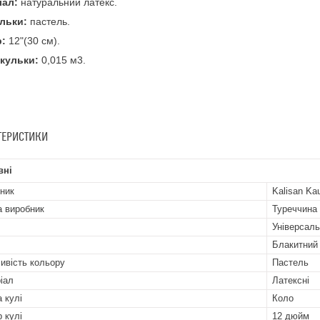
іал:
натуральний латекс.
ульки:
пастель.
р:
12"(30 см).
 кульки:
0,015 м3.
ТЕРИСТИКИ
вні
ник
Kalisan Ka
а виробник
Туреччина
Універсал
Блакитний
ивість кольору
Пастель
іал
Латексні
 кулі
Коло
р кулі
12 дюйм