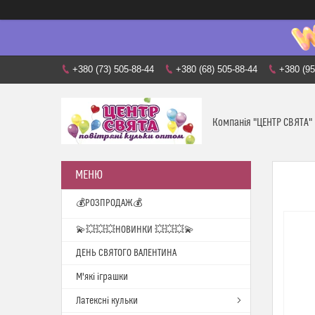
+380 (73) 505-88-44
+380 (68) 505-88-44
+380 (95
Компанія "ЦЕНТР СВЯТА"
💰РОЗПРОДАЖ💰
💫💥💥💥НОВИНКИ 💥💥💥💫
ДЕНЬ СВЯТОГО ВАЛЕНТИНА
М'які іграшки
Латексні кульки