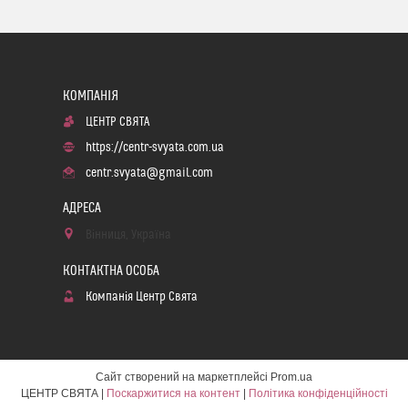
ЦЕНТР СВЯТА
https://centr-svyata.com.ua
centr.svyata@gmail.com
Вінниця, Україна
Компанія Центр Свята
Сайт створений на маркетплейсі
Prom.ua
ЦЕНТР СВЯТА |
Поскаржитися на контент
|
Політика конфіденційності