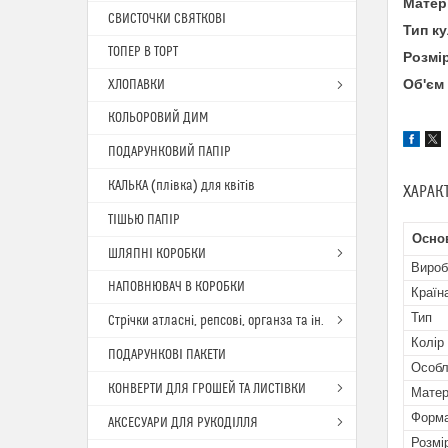
Матер
СВИСТОЧКИ СВЯТКОВІ
Тип к
ТОПЕР В ТОРТ
Розмі
Об'єм
ХЛОПАВКИ
КОЛЬОРОВИЙ ДИМ
ПОДАРУНКОВИЙ ПАПІР
КАЛЬКА (плівка) для квітів
ХАРАК
ТІШЬЮ ПАПІР
Осно
ШЛЯПНІ КОРОБКИ
Вироб
НАПОВНЮВАЧ В КОРОБКИ
Країн
Тип
Стрічки атласні, репсові, органза та ін.
Колір
ПОДАРУНКОВІ ПАКЕТИ
Особл
КОНВЕРТИ ДЛЯ ГРОШЕЙ ТА ЛИСТІВКИ
Матер
Форма
АКСЕСУАРИ ДЛЯ РУКОДІЛЛЯ
Розмі