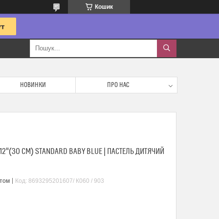
Кошик
НОВИНКИ
ПРО НАС
12"(30 СМ) STANDARD BABY BLUE | ПАСТЕЛЬ ДИТЯЧИЙ
птом
Код:
8693295201607/ К060 / 903