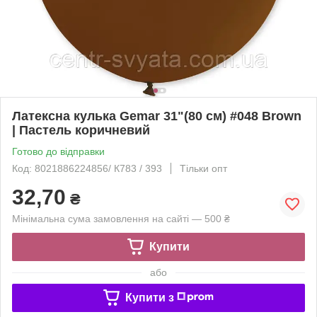
Латексна кулька Gemar 31"(80 см) #048 Brown
| Пастель коричневий
Готово до відправки
Код: 8021886224856/ К783 / 393
Тільки опт
32,70
₴
Мінімальна сума замовлення на сайті — 500 ₴
Купити
або
Купити з