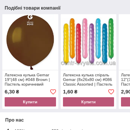
Подібні товари компанії
Латексна кулька Gemar
Латексна кулька спіраль
Лате
19"(48 см) #048 Brown |
Gemar (8х26х80 см) #086
12"(
Пастель коричневий
Classic Assorted | Пастель
Паст
асорті
6,30
1,60
2,9
₴
₴
Купити
Купити
Про нас