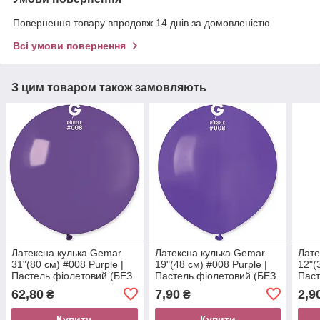
Повернення товару впродовж 14 днів за домовленістю
Всі умови повернення
З цим товаром також замовляють
Латексна кулька Gemar
Латексна кулька Gemar
Лате
31"(80 см) #008 Purple |
19"(48 см) #008 Purple |
12"(
Пастель фіолетовий (БЕЗ
Пастель фіолетовий (БЕЗ
Паст
СМУГ)
СМУГ)
62,80
7,90
2,9
₴
₴
Купити
Купити