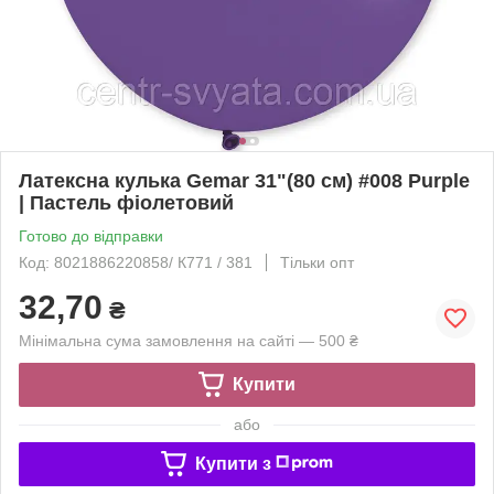
Латексна кулька Gemar 31"(80 см) #008 Purple
| Пастель фіолетовий
Готово до відправки
Код: 8021886220858/ К771 / 381
Тільки опт
32,70
₴
Мінімальна сума замовлення на сайті — 500 ₴
Купити
або
Купити з