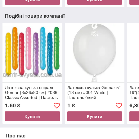
Подібні товари компанії
Латексна кулька спіраль
Латексна кулька Gemar 5"
Лате
Gemar (8х26х80 см) #086
(13 см) #001 White |
19"(
Classic Assorted | Пастель
Пастель білий
Паст
асорті
1,60
1
6,3
₴
₴
Купити
Купити
Про нас