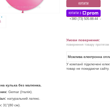
КУПИТИ
КУПИТИ З
+380 (73) 505-88-44
повернення товару протягом
У компанії підключені еле
товар не покидаючи сайту.
сна кулька без малюнка.
ник:
Gemar (Італія).
іал:
натуральний латекс.
р:
31"(80 см).