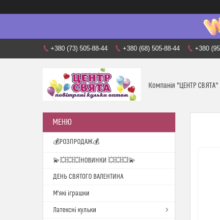
+380 (73) 505-88-44
+380 (68) 505-88-44
+380 (95
Компанія "ЦЕНТР СВЯТА"
💰РОЗПРОДАЖ💰
💫💥💥💥НОВИНКИ 💥💥💥💫
ДЕНЬ СВЯТОГО ВАЛЕНТИНА
М'які іграшки
Латексні кульки