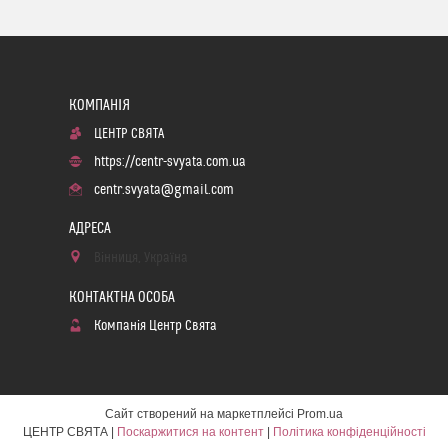
ЦЕНТР СВЯТА
https://centr-svyata.com.ua
centr.svyata@gmail.com
Вінниця, Україна
Компанія Центр Свята
Сайт створений на маркетплейсі
Prom.ua
ЦЕНТР СВЯТА |
Поскаржитися на контент
|
Політика конфіденційності