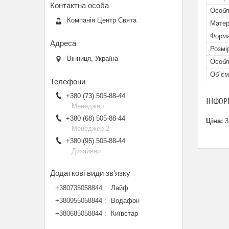
Особл
Компанія Центр Свята
Матер
Форма
Розмі
Вінниця, Україна
Особл
Об`єм
+380 (73) 505-88-44
ІНФОР
Менеджер
+380 (68) 505-88-44
Ціна:
3
Менеджер 2
+380 (95) 505-88-44
Дизайнер
+380735058844
Лайф
+380955058844
Водафон
+380685058844
Київстар