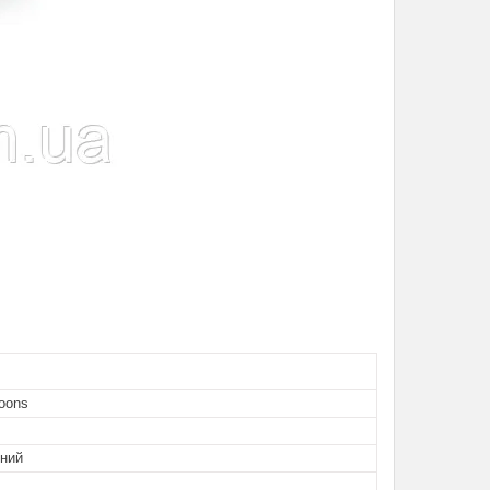
oons
ьний