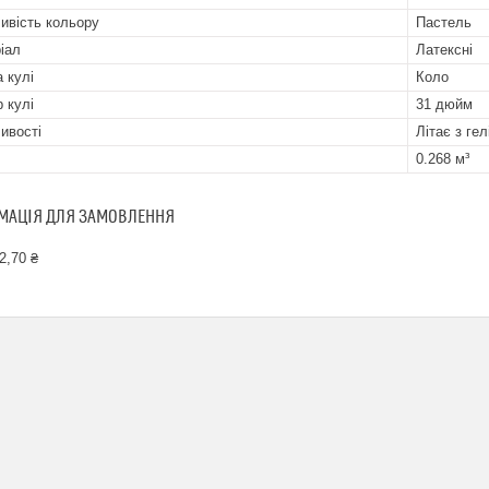
ивість кольору
Пастель
іал
Латексні
 кулі
Коло
р кулі
31 дюйм
ивості
Літає з гел
0.268 м³
МАЦІЯ ДЛЯ ЗАМОВЛЕННЯ
2,70 ₴