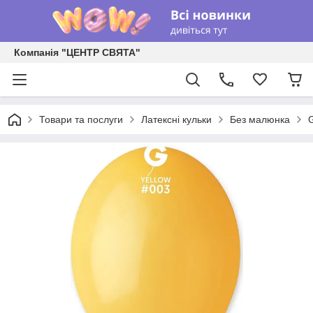
Компанія "ЦЕНТР СВЯТА"
Товари та послуги
Латексні кульки
Без малюнка
G