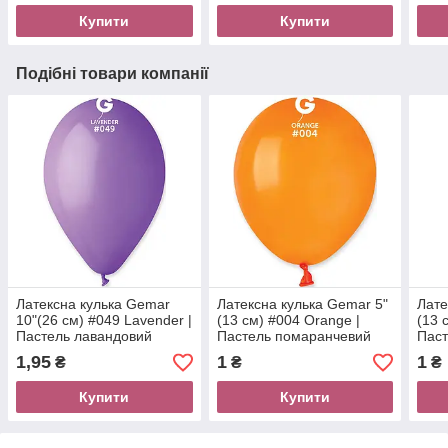
Купити
Купити
Подібні товари компанії
Латексна кулька Gemar
Латексна кулька Gemar 5"
Лате
10"(26 см) #049 Lavender |
(13 см) #004 Orange |
(13 
Пастель лавандовий
Пастель помаранчевий
Паст
1,95
1
1
₴
₴
₴
Купити
Купити