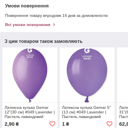
Умови повернення
Повернення товару впродовж 14 днів за домовленістю
Всі умови повернення
З цим товаром також замовляють
Латексна кулька Gemar
Латексна кулька Gemar 5"
Лате
12"(30 см) #049 Lavender |
(13 см) #049 Lavender |
31"(
Пастель лавандовий
Пастель лавандовий
Паст
СМУ
2,90
1
62,
₴
₴