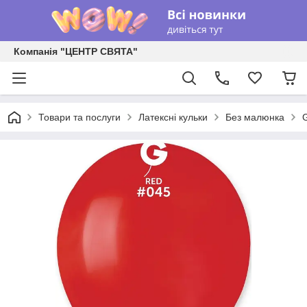
Компанія "ЦЕНТР СВЯТА"
Товари та послуги
Латексні кульки
Без малюнка
G