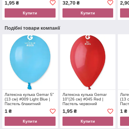
1,95
32,70
2,9
₴
₴
Купити
Купити
Подібні товари компанії
Латексна кулька Gemar 5"
Латексна кулька Gemar
Лате
(13 см) #009 Light Blue |
10"(26 см) #045 Red |
(13 
Пастель блакитний
Пастель червоний
Паст
1
1,95
1
₴
₴
₴
Купити
Купити