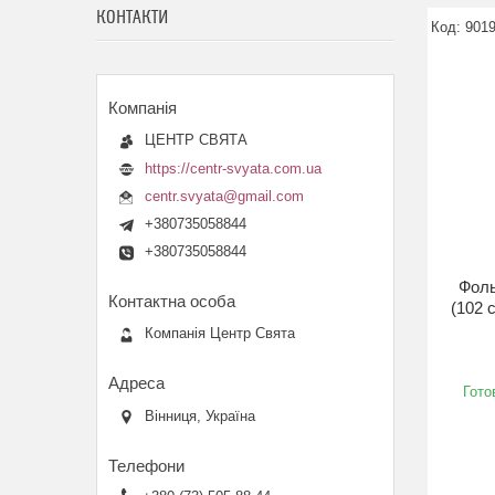
КОНТАКТИ
901
ЦЕНТР СВЯТА
https://centr-svyata.com.ua
centr.svyata@gmail.com
+380735058844
+380735058844
Фоль
(102 
Компанія Центр Свята
Гото
Вінниця, Україна