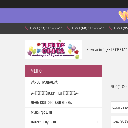
+380 (73) 505-88-44
+380 (68) 505-88-44
+380 (95
Компанія "ЦЕНТР СВЯТА"
💰РОЗПРОДАЖ💰
40"(102 
💫💥💥💥НОВИНКИ 💥💥💥💫
ДЕНЬ СВЯТОГО ВАЛЕНТИНА
М'які іграшки
901
Латексні кульки