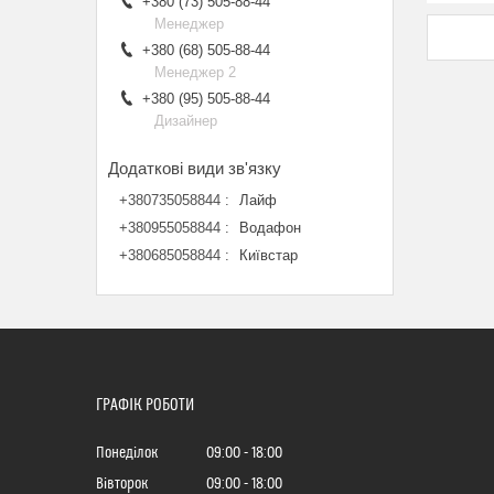
+380 (73) 505-88-44
Менеджер
+380 (68) 505-88-44
Менеджер 2
+380 (95) 505-88-44
Дизайнер
+380735058844
Лайф
+380955058844
Водафон
+380685058844
Київстар
ГРАФІК РОБОТИ
Понеділок
09:00
18:00
Вівторок
09:00
18:00