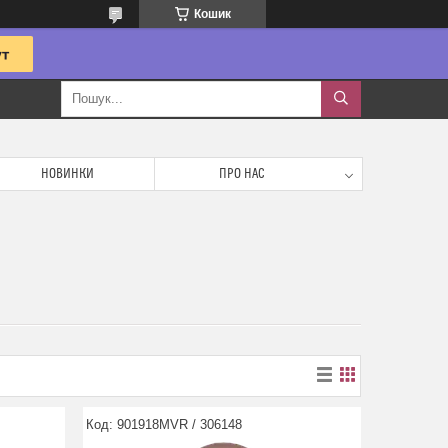
Кошик
НОВИНКИ
ПРО НАС
901918MVR / 306148