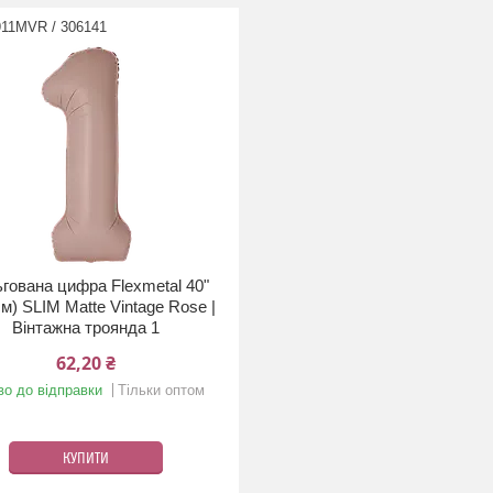
911MVR / 306141
гована цифра Flexmetal 40"
см) SLIM Matte Vintage Rose |
Вінтажна троянда 1
62,20 ₴
во до відправки
Тільки оптом
КУПИТИ