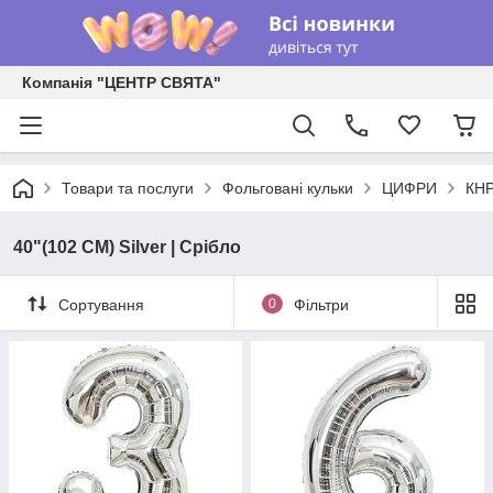
Компанія "ЦЕНТР СВЯТА"
Товари та послуги
Фольговані кульки
ЦИФРИ
КНР
40"(102 СМ) Silver | Срібло
Сортування
0
Фільтри