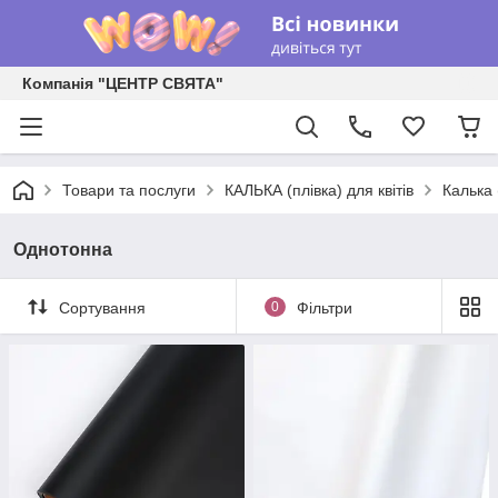
Компанія "ЦЕНТР СВЯТА"
Товари та послуги
КАЛЬКА (плівка) для квітів
Калька 
Однотонна
Сортування
0
Фільтри