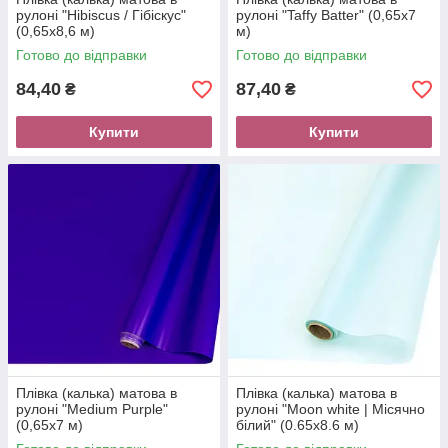
рулоні "Hibiscus / Гібіскус"
рулоні "Taffy Batter" (0,65х7
(0,65х8,6 м)
м)
Готово до відправки
Готово до відправки
84,40
87,40
₴
₴
Купити
Купити
Плівка (калька) матова в
Плівка (калька) матова в
рулоні "Medium Purple"
рулоні "Moon white | Місячно
(0,65х7 м)
білий" (0.65х8.6 м)