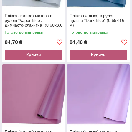
Плівка (калька) матова в
Плівка (калька) в рулоні
рулоні "Vapor Blue /
щільна "Dark Blue" (0,65х8,6
Димчасто-блакитна" (0,60х8,6
м)
м)
Готово до відправки
Готово до відправки
84,70
84,40
₴
₴
Купити
Купити
Плівка (калька) матова в
Плівка (калька) матова в